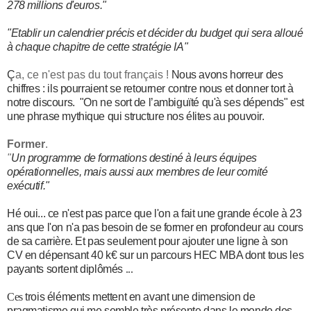
278 millions d'euros."
"Etablir un calendrier précis et décider du
budget
qui sera alloué
à chaque chapitre de cette stratégie IA"
Ç
a, ce n'est pas du tout français !
Nous avons horreur des
chiffres : ils pourraient se retourner contre nous et donner tort à
notre discours. "On ne sort de l’ambiguïté qu'à ses dépends" est
une phrase mythique qui structure nos élites au pouvoir.
Former
.
"
Un programme de formations destiné à leurs équipes
opérationnelles, mais aussi aux membres de leur comité
exécutif."
Hé oui... ce n'est pas parce que l'on a fait une grande école à 23
ans que l'on n'a pas besoin de se former en profondeur au cours
de sa carrière. Et pas seulement pour ajouter une ligne à son
CV en dépensant 40 k€ sur un parcours HEC MBA dont tous les
payants sortent diplômés
...
Ces
trois éléments mettent en avant une dimension de
pragmatisme qui me semble très présente dans le monde des