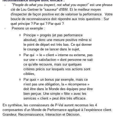
reconnaissance simple donc efficace :
·
"People do what you inspect, not what you expect"
est une phrase
clé de Lou Gertner le "sauveur" d'IBM. Et le meilleur moyen
d'inspecter de façon positive est de valoriser la performance. Votre
boucle de reconnaissance doit répondre aux trois questions : Sur
quel principe ? Par qui ? Par quoi ?
·
Prenons un exemple :
Principe = progrès (et pas performance
absolue), donc une mesure positive même si
le point de départ est très bas. Ce qui donner
le courage de se lancer dans le sujet,
Par qui = le « client » interne ou externe, pas
sur une « satisfaction » dont personne ne sait
ce qu’elle recouvre, mais sur quelques
critères précis sur lesquels vos actions sont
ciblées,
Par quoi = un bonus par exemple, mais ce
n’est pas une obligation, la « récompense »
doit être dans le Monde des équipes pour être
bien perçue. Une simple « fête » avec les
services « client » peut être très efficace.
En synthèse, les connaisseurs de P-Val auront reconnus les 4
composantes d’un Monde de Performance appliqué à l’expérience client.
Grandeur, Reconnaissance, Interaction et Décision.