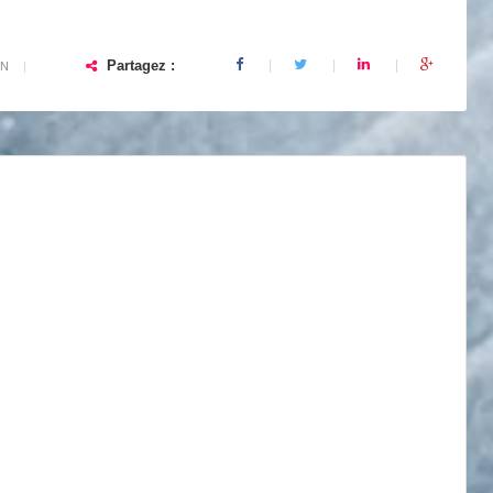
Partagez :
ON
|