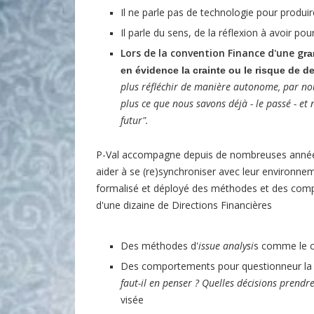
Il ne parle pas de technologie pour produir
Il parle du sens, de la réflexion à avoir pour
Lors de la convention Finance d'une g
r
en évidence la crainte ou le risque de d
plus
réfléchir de manière autonome, par no
plus ce que nous savons déjà - le passé - e
futur".
P-Val accompagne depuis de nombreuses années 
aider à se (re)synchroniser avec leur environne
formalisé et déployé des méthodes et des com
d'une dizaine de Directions Financières
Des méthodes d'
issue analysi
s comme le 
Des comportements pour questionneur l
faut-il en penser ? Quelles décisions prendr
visée