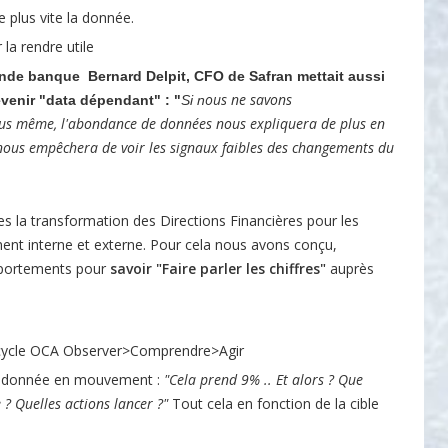
e plus vite la donnée.
 la rendre utile
ande banque
Bernard Delpit, CFO de Safran mettait aussi
ous ne savons
evenir "data dépendant" : "
Si n
us même, l'abondance de données nous expliquera de plus en
t nous empêchera de voir les signaux faibles des changements du
la transformation des Directions Financières pour les
ment interne et externe. Pour cela nous avons conçu,
portements pour
savoir "Faire parler les chiffres"
auprès
cycle OCA Observer>Comprendre>Agir
a donnée en mouvement :
"Cela prend 9% .. Et alors ? Que
e
?
Q
uelles actions lancer ?"
Tout cela en fonction de la cible