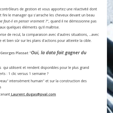
ontrôleurs de gestion et vous apportez une réactivité dont
st fini le manager qui s'arrache les cheveux devant un beau
ue faut-il en penser vraiment ?
", quand il ne démissionne pas
ux quelques éléments qu'il maîtrise.
ise de recul, la comparaison avec d'autres situations, ...avec
ée et
bien s
û
r
sur les plans d'actions pour atteinte la cible.
Oui, la data fait gagner du
r
Georges Plassat
"
ui utilisent et rendent disponibles pour le plus grand
rts : 1 clic versus 1 semaine ?
eau" intensément humain" et sur la construction des
s
tenant
Laurent.dugas@pval.com