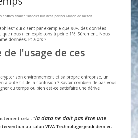
temps”
es chiffres
finance
financier business partner
Monde de l'action
hiles" qui disent par exemple que 90% des données
et que nous n'en exploitons à peine 1%. Sûrement. Nous
mme données. Et alors ?
e de l'usage de ces
écrypter son environnement et sa propre entreprise, un
ien ajoute-t-il de la confusion ? Savoir combien de pas vous
gagner du temps ou bien est-ce satisfaire une dérive
la data ne doit pas être une
xactement cela :
"
ntervention au salon VIVA Technologie jeudi dernier.