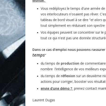
Monde.
Vous redéployez le temps d'une armée de c
vos interlocuteurs n'osaient pas rêver. C'e
tableau de bord visuel à se dire "
et alors q
tout simplement en réduisant son spectre a
Vos équipes peuvent se concentrer sur le pr
tout ce qui n'est pas une donnée structur
Dans ce cas d'emploi nous pouvons rassure
temps
"
du temps de
production
de commentaires q
nombre l'intelligence de vos meilleurs expe
du temps de
réflexion
sur un deuxième niv
actions pour corriger, booster vos résultat
envie d'une démo ?
prenez contact main
Laurent Dugas