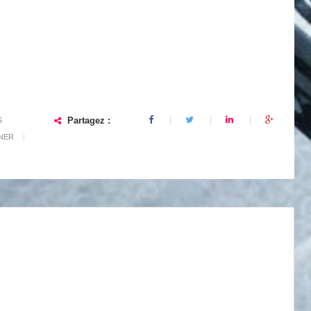
Partagez :
S
TNER
|