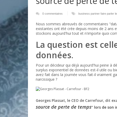
source de perte de 
0 commentaires
business partner
faire parler l
Nous sommes abreuvés de commentaires "datap
existantes ont été crée depuis moins de 2 ans 
stockons aujourd'hui tout et n'importe quoi co
La question est cell
données
.
Pour un décideur qui déjà aujourd'hui peine à d
surplus exponentiel de données est-il utile ou b
avez fait dans la journée vous fait-il vraiment 
narcissique ?
Georges Plassat, le CEO de Carrefour, dit e
source de perte de temps
”
lors de son i