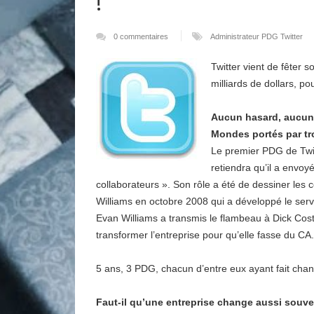
!
0 commentaires
Administrateur
PDG
Twitter
Twitter vient de fêter s
milliards de dollars, po
Aucun hasard, aucun
Mondes portés par tr
Le premier PDG de Twitte
retiendra qu’il a envoy
collaborateurs ». Son rôle a été de dessiner les 
Williams en octobre 2008 qui a développé le servi
Evan Williams a transmis le flambeau à Dick Cost
transformer l’entreprise pour qu’elle fasse du CA.
5 ans, 3 PDG, chacun d’entre eux ayant fait chan
Faut-il qu’une entreprise change aussi souve